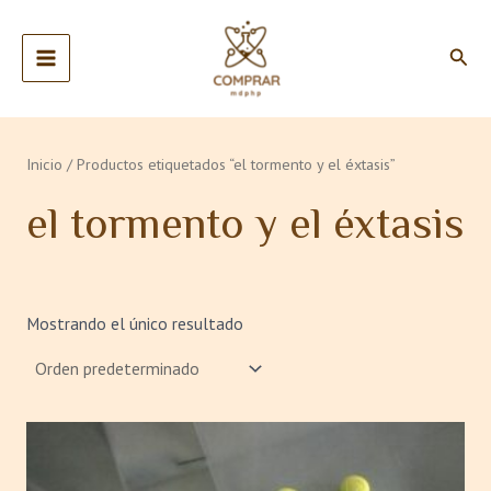
Ir
MAIN
al
Busc
MENU
contenido
Inicio
/ Productos etiquetados “el tormento y el éxtasis”
el tormento y el éxtasis
Mostrando el único resultado
Rango
Este
de
producto
precios:
tiene
desde