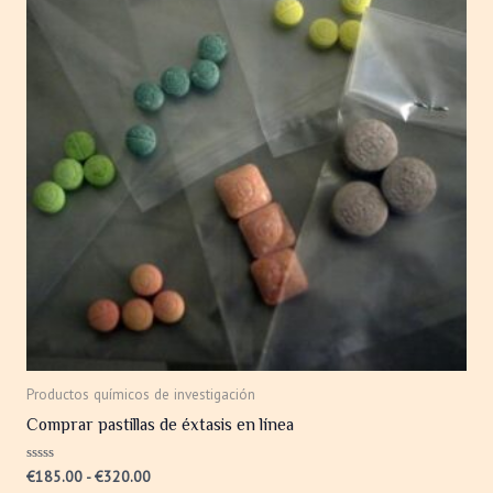
€185.00
múltiples
hasta
variantes.
€320.00
Las
opciones
se
pueden
elegir
en
la
página
de
producto
Productos químicos de investigación
Comprar pastillas de éxtasis en línea
Valorado
€
185.00
-
€
320.00
con