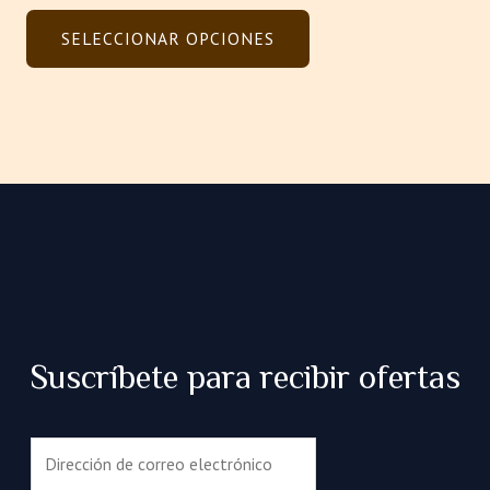
0
de
SELECCIONAR OPCIONES
5
Suscríbete para recibir ofertas
C
o