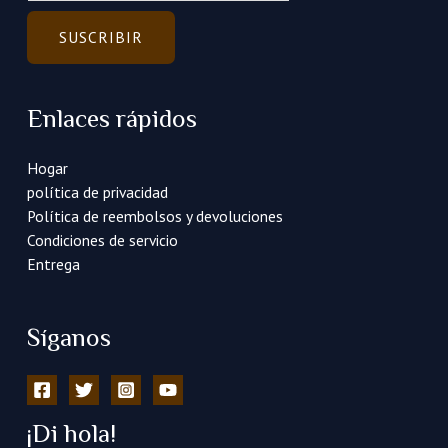
r
r
SUSCRIBIR
e
o
e
Enlaces rápidos
l
e
Hogar
c
política de privacidad
t
Política de reembolsos y devoluciones
r
Condiciones de servicio
ó
Entrega
n
i
c
Síganos
o
*
¡Di hola!