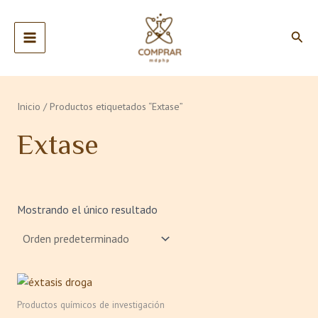
Ir
MAIN
al
Busc
MENU
contenido
Inicio
/ Productos etiquetados “Extase”
Extase
Mostrando el único resultado
Rango
Este
de
producto
precios:
Productos químicos de investigación
tiene
desde