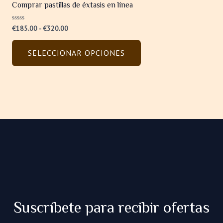
Comprar pastillas de éxtasis en línea
€185.00
múltiples
hasta
variantes.
€320.00
Valorado
€
185.00
-
€
320.00
Las
con
0
opciones
de
SELECCIONAR OPCIONES
5
se
pueden
elegir
en
la
página
de
producto
Suscríbete para recibir ofertas