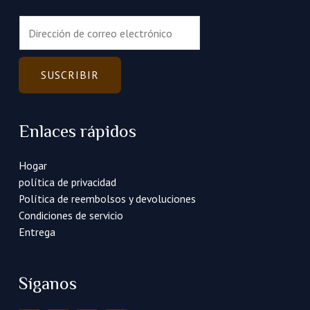
C
o
r
r
SUSCRIBIR
e
o
e
Enlaces rápidos
l
e
Hogar
c
política de privacidad
t
Política de reembolsos y devoluciones
r
Condiciones de servicio
ó
Entrega
n
i
c
Síganos
o
*