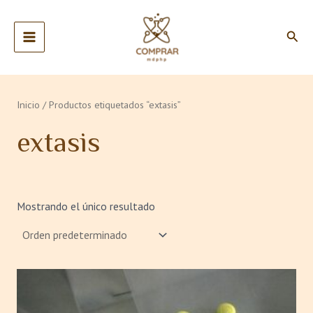
Ir
MAIN
al
Busc
MENU
contenido
Inicio
/ Productos etiquetados “extasis”
extasis
Mostrando el único resultado
Rango
Este
de
producto
precios:
tiene
desde