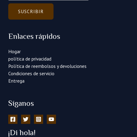
r
r
SUSCRIBIR
e
o
e
Enlaces rápidos
l
e
Hogar
c
política de privacidad
t
Política de reembolsos y devoluciones
r
Condiciones de servicio
ó
Entrega
n
i
c
Síganos
o
*
¡Di hola!