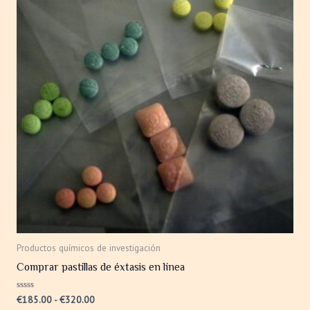
€185.00
múltiples
hasta
variantes.
€320.00
Las
opciones
se
pueden
elegir
en
la
página
de
producto
Productos químicos de investigación
Comprar pastillas de éxtasis en línea
Valorado
€
185.00
-
€
320.00
con