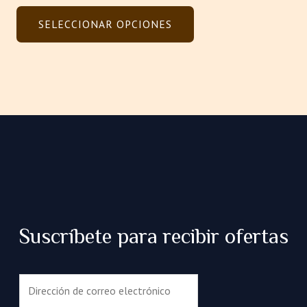
0
de
SELECCIONAR OPCIONES
5
Suscríbete para recibir ofertas
C
o