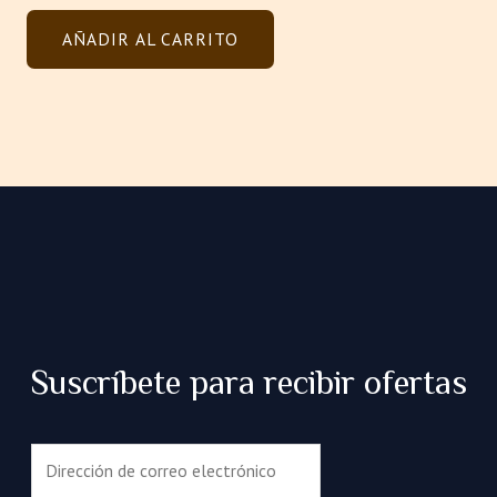
0
de
AÑADIR AL CARRITO
5
Suscríbete para recibir ofertas
C
o