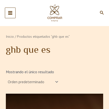
Ir
MAIN
al
Busc
MENU
contenido
Inicio
/ Productos etiquetados “ghb que es”
ghb que es
Mostrando el único resultado