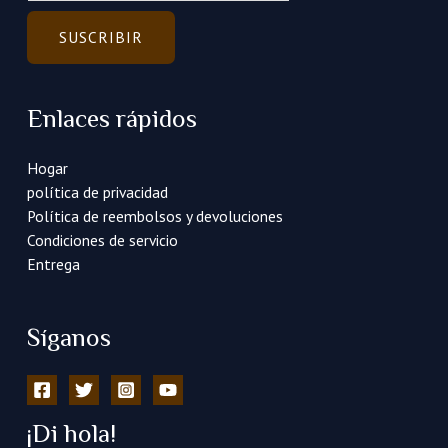
r
r
SUSCRIBIR
e
o
e
Enlaces rápidos
l
e
Hogar
c
política de privacidad
t
Política de reembolsos y devoluciones
r
Condiciones de servicio
ó
Entrega
n
i
c
Síganos
o
*
¡Di hola!