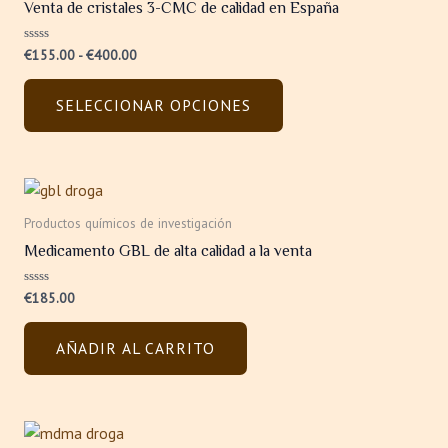
Venta de cristales 3-CMC de calidad en España
€155.00
múltiples
hasta
variantes.
€400.00
Valorado
€
155.00
-
€
400.00
Las
con
0
opciones
de
SELECCIONAR OPCIONES
5
se
pueden
elegir
en
la
Productos químicos de investigación
página
Medicamento GBL de alta calidad a la venta
de
producto
Valorado
€
185.00
con
0
de
AÑADIR AL CARRITO
5
Rango
Este
de