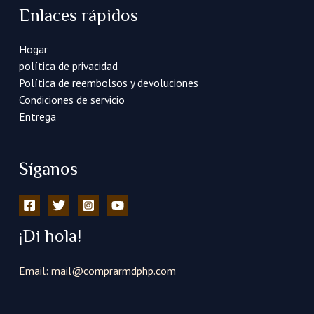
e
Enlaces rápidos
l
e
Hogar
c
política de privacidad
t
Política de reembolsos y devoluciones
r
Condiciones de servicio
ó
Entrega
n
i
c
Síganos
o
*
¡Di hola!
Email: mail@comprarmdphp.com