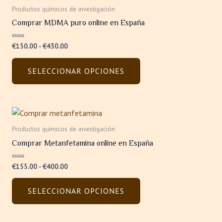
producto
precios:
Productos químicos de investigación
tiene
desde
Comprar MDMA puro online en España
€150.00
múltiples
hasta
variantes.
€430.00
Valorado
€
150.00
-
€
430.00
Las
con
0
opciones
de
SELECCIONAR OPCIONES
5
se
pueden
elegir
en
Rango
Este
de
la
producto
precios:
Productos químicos de investigación
página
tiene
desde
Comprar Metanfetamina online en España
de
€155.00
múltiples
hasta
producto
variantes.
€400.00
Valorado
€
155.00
-
€
400.00
Las
con
0
opciones
de
SELECCIONAR OPCIONES
5
se
pueden
elegir