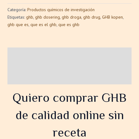
Categoría:
Productos químicos de investigación
Etiquetas:
ghb
,
ghb dosering
,
ghb droga
,
ghb drug
,
GHB kopen
,
ghb que es
,
que es el ghb
,
que es ghb
Descripción
Información adicional
Valoraciones (0)
Quiero comprar GHB
de calidad online sin
receta