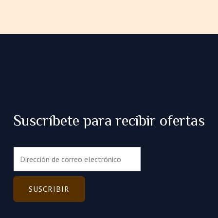
en
la
página
de
producto
Suscríbete para recibir ofertas
C
o
r
r
SUSCRIBIR
e
o