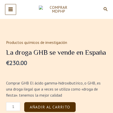
Ir
MAIN
Busc
al
MENU
contenido
La
droga
GHB
Productos químicos de investigación
se
La droga GHB se vende en España
vende
en
€
230.00
España
cantidad
Comprar GHB El ácido gamma-hidroxibutírico, o GHB, es
una droga ilegal que a veces se utiliza como «droga de
fiesta». tenemos la mejor calidad
AÑADIR AL CARRITO